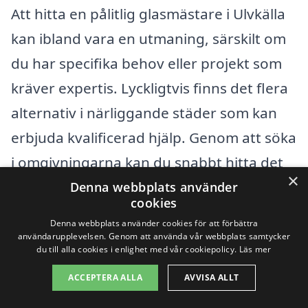
Att hitta en pålitlig glasmästare i Ulvkälla
kan ibland vara en utmaning, särskilt om
du har specifika behov eller projekt som
kräver expertis. Lyckligtvis finns det flera
alternativ i närliggande städer som kan
erbjuda kvalificerad hjälp. Genom att söka
i omgivningarna kan du snabbt hitta det
×
stöd du behöver.
Denna webbplats använder
cookies
Denna webbplats använder cookies för att förbättra
Några av de städer som ligger nära
användarupplevelsen. Genom att använda vår webbplats samtycker
du till alla cookies i enlighet med vår cookiepolicy.
Läs mer
Ulvkälla och där du kan hitta
professionella glasmästare inkluderar:
ACCEPTERA ALLA
AVVISA ALLT