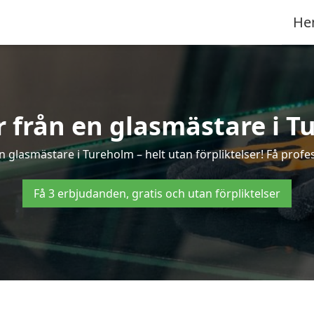
He
er från en glasmästare i T
 glasmästare i Tureholm – helt utan förpliktelser! Få profes
Få 3 erbjudanden, gratis och utan förpliktelser