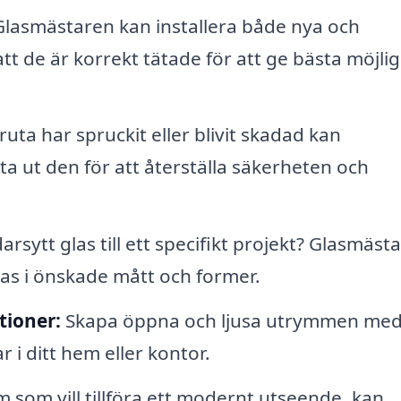
lasmästaren kan installera både nya och
tt de är korrekt tätade för att ge bästa möjli
uta har spruckit eller blivit skadad kan
a ut den för att återställa säkerheten och
sytt glas till ett specifikt projekt? Glasmäst
glas i önskade mått och former.
tioner:
Skapa öppna och ljusa utrymmen me
r i ditt hem eller kontor.
 som vill tillföra ett modernt utseende, kan