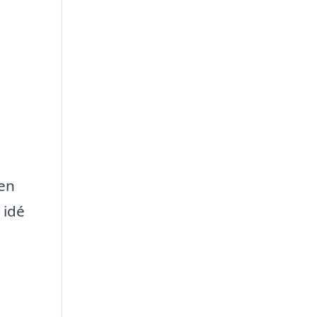
 en
 idé