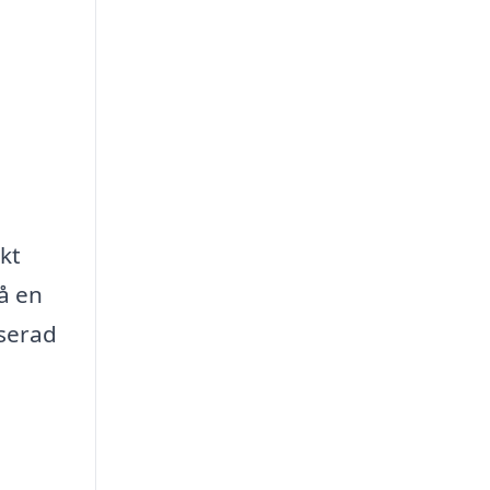
kt
å en
iserad