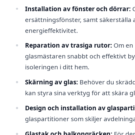
Installation av fönster och dörrar:
G
ersättningsfönster, samt säkerställa a
energieffektivitet.
Reparation av trasiga rutor:
Om en r
glasmästaren snabbt och effektivt byt
isoleringen i ditt hem.
Skärning av glas:
Behöver du skräddar
kan styra sina verktyg för att skära 
Design och installation av glasparti
glaspartitioner som skiljer avdelninga
Glastak och balkongräcken:
För dem