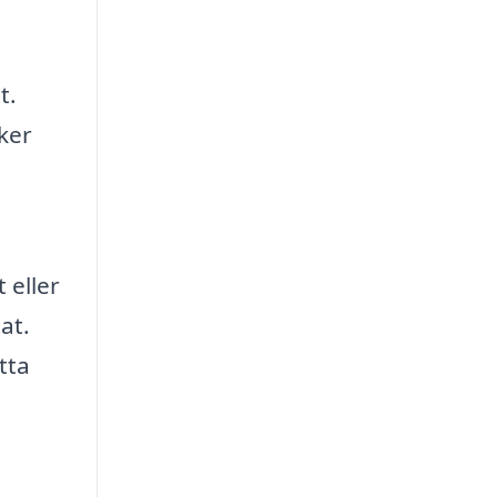
t.
äker
 eller
at.
tta