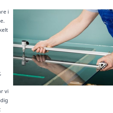
re i
e.
kelt
,
r vi
 dig
t