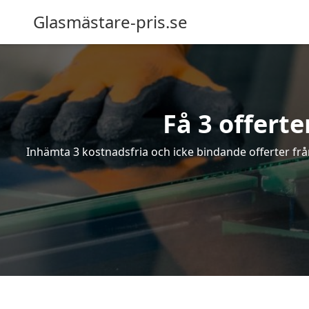
Glasmästare-pris.se
Få 3 offert
Inhämta 3 kostnadsfria och icke bindande offerter från