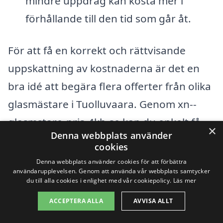
mindre uppdrag kan kosta mer i
förhållande till den tid som går åt.
För att få en korrekt och rättvisande
uppskattning av kostnaderna är det en
bra idé att begära flera offerter från olika
glasmästare i Tuolluvaara. Genom xn--
glasmstare-pris-4kb.se kan du enkelt få
×
Denna webbplats använder
kontakt med lokala yrkesverksamma som
cookies
kan erbjuda dig konkurrenskraftiga priser
Denna webbplats använder cookies för att förbättra
användarupplevelsen. Genom att använda vår webbplats samtycker
och olika specialerbjudanden. Dessutom
du till alla cookies i enlighet med vår cookiepolicy.
Läs mer
kan det vara värdefullt att läsa
ACCEPTERA ALLA
AVVISA ALLT
recensioner och omdömen för att