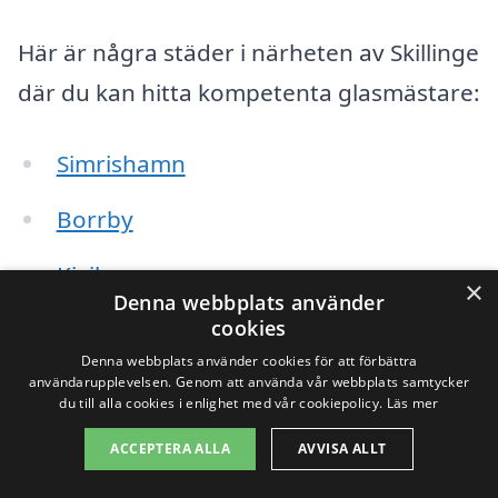
Här är några städer i närheten av Skillinge
där du kan hitta kompetenta glasmästare:
Simrishamn
Borrby
Kivik
×
Denna webbplats använder
Brantevik
cookies
Denna webbplats använder cookies för att förbättra
Vik
användarupplevelsen. Genom att använda vår webbplats samtycker
du till alla cookies i enlighet med vår cookiepolicy.
Läs mer
Sandhammaren
ACCEPTERA ALLA
AVVISA ALLT
Östra Ingelstad