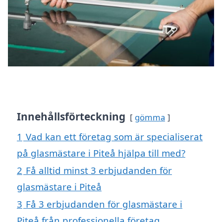
Innehållsförteckning
gömma
1
Vad kan ett företag som är specialiserat
på glasmästare i Piteå hjälpa till med?
2
Få alltid minst 3 erbjudanden för
glasmästare i Piteå
3
Få 3 erbjudanden för glasmästare i
Piteå från professionella företag