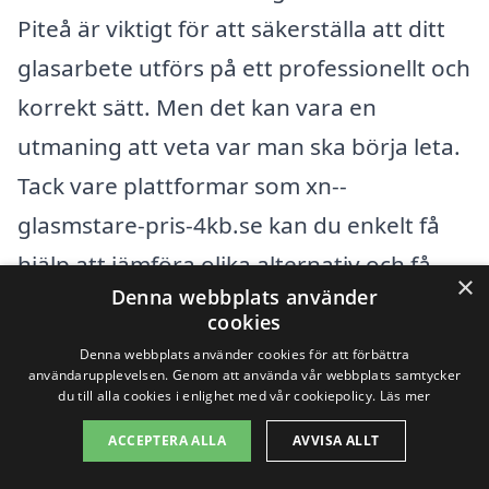
Piteå är viktigt för att säkerställa att ditt
glasarbete utförs på ett professionellt och
korrekt sätt. Men det kan vara en
utmaning att veta var man ska börja leta.
Tack vare plattformar som xn--
glasmstare-pris-4kb.se kan du enkelt få
hjälp att jämföra olika alternativ och få
×
Denna webbplats använder
offerter från glasmästare i ditt
cookies
närområde. Om du är öppen för att söka i
Denna webbplats använder cookies för att förbättra
användarupplevelsen. Genom att använda vår webbplats samtycker
närliggande städer och orter, finns det
du till alla cookies i enlighet med vår cookiepolicy.
Läs mer
flera alternativ att överväga.
ACCEPTERA ALLA
AVVISA ALLT