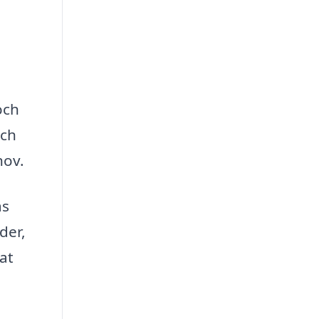
och
och
hov.
as
der,
at