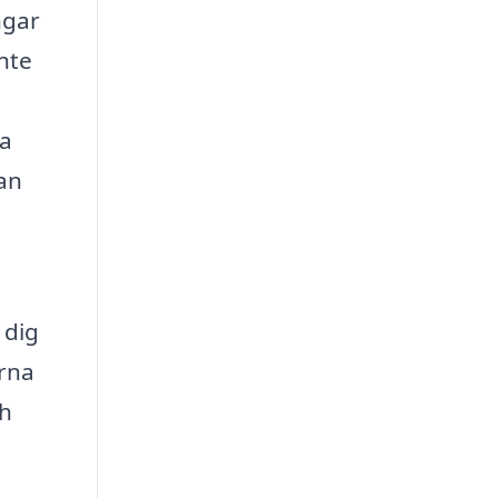
ngar
inte
ka
kan
 dig
erna
ch