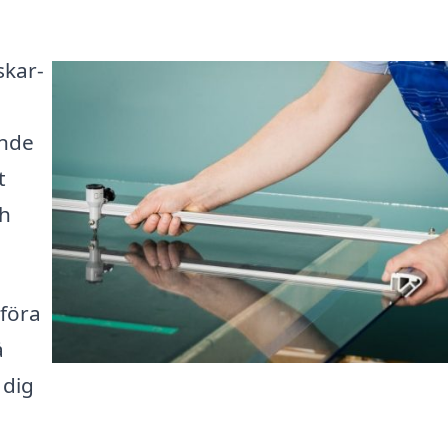
skar-
ande
t
ch
mföra
å
 dig