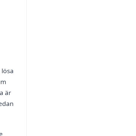
 lösa
som
ta är
Nedan
e