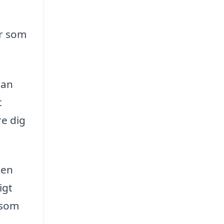
ar som
tan
t
re dig
den
igt
 som