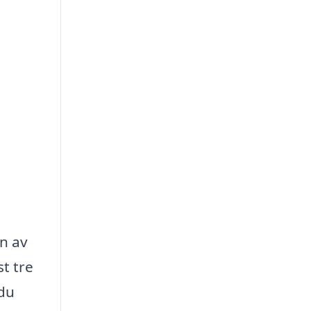
on av
st tre
 du