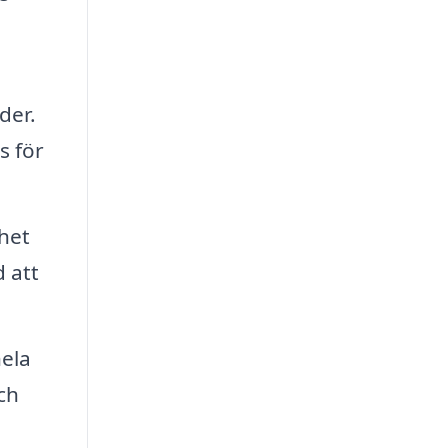
der.
s för
het
 att
ela
ch