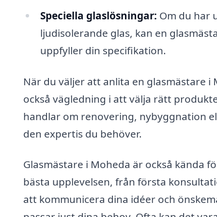
Speciella glaslösningar:
Om du har u
ljudisolerande glas, kan en glasmäs
uppfyller din specifikation.
När du väljer att anlita en glasmästare i
också vägledning i att välja rätt produkt
handlar om renovering, nybyggnation ell
den expertis du behöver.
Glasmästare i Moheda är också kända för 
bästa upplevelsen, från första konsultation
att kommunicera dina idéer och önskemå
passar just dina behov. Ofta kan det vara 