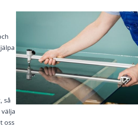
och
jälpa
, så
välja
t oss