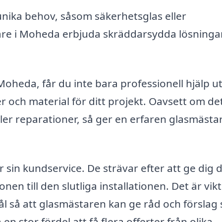
nika behov, såsom säkerhetsglas eller
tare i Moheda erbjuda skräddarsydda lösning
 Moheda, får du inte bara professionell hjälp u
er och material för ditt projekt. Oavsett om de
er reparationer, så ger en erfaren glasmästa
sin kundservice. De strävar efter att ge dig 
en till den slutliga installationen. Det är vikt
l så att glasmästaren kan ge råd och förslag
en stor fördel att få flera offerter från olika