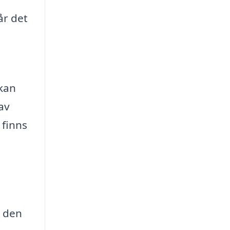
år det
 kan
av
 finns
å den