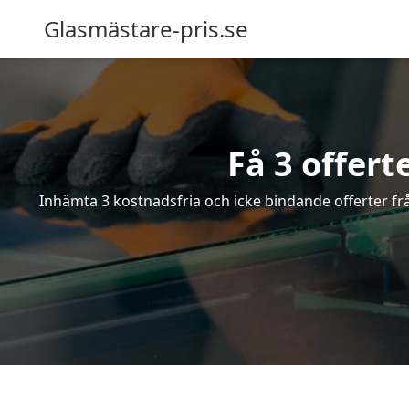
Glasmästare-pris.se
Få 3 offert
Inhämta 3 kostnadsfria och icke bindande offerter frå