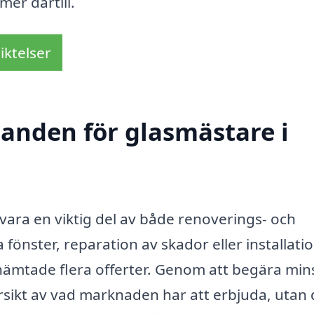
mer därtill.
iktelser
danden för glasmästare i
vara en viktig del av både renoverings- och
önster, reparation av skador eller installati
 inhämtade flera offerter. Genom att begära min
rsikt av vad marknaden har att erbjuda, utan