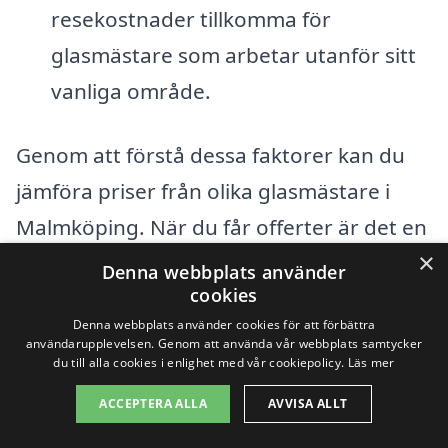
resekostnader tillkomma för
glasmästare som arbetar utanför sitt
vanliga område.
Genom att förstå dessa faktorer kan du
jämföra priser från olika glasmästare i
Malmköping. När du får offerter är det en
×
bra idé att ställa frågor om vad som ingår
Denna webbplats använder
cookies
i priset och om det finns några dolda
Denna webbplats använder cookies för att förbättra
kostnader. Att få flera offerter gör att du
användarupplevelsen. Genom att använda vår webbplats samtycker
du till alla cookies i enlighet med vår cookiepolicy.
Läs mer
kan se skillnader och välja den
glasmästare som bäst matchar dina
ACCEPTERA ALLA
AVVISA ALLT
behov och budget.