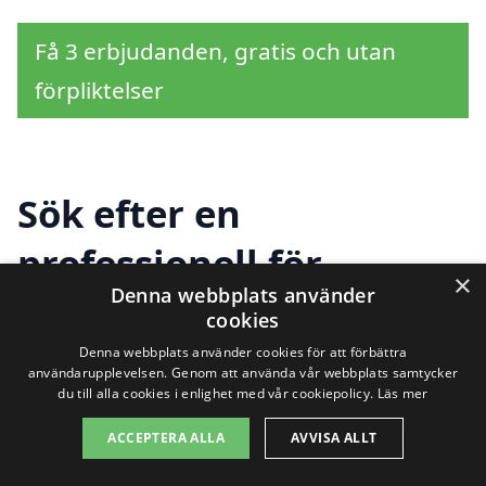
Få 3 erbjudanden, gratis och utan
förpliktelser
Sök efter en
professionell för
×
Denna webbplats använder
glasmästare i andra
cookies
städer nära Lögdeå
Denna webbplats använder cookies för att förbättra
användarupplevelsen. Genom att använda vår webbplats samtycker
du till alla cookies i enlighet med vår cookiepolicy.
Läs mer
ACCEPTERA ALLA
AVVISA ALLT
Att hitta en kvalificerad glasmästare i