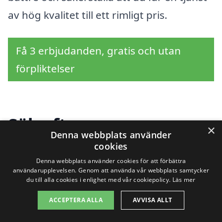
av hög kvalitet till ett rimligt pris.
Få 3 erbjudanden, gratis och utan
förpliktelser
Sök efter en
×
Denna webbplats använder
professionell för
cookies
Denna webbplats använder cookies för att förbättra
glasmästare i andra
användarupplevelsen. Genom att använda vår webbplats samtycker
du till alla cookies i enlighet med vår cookiepolicy.
Läs mer
städer nära Lilla Stenby
ACCEPTERA ALLA
AVVISA ALLT