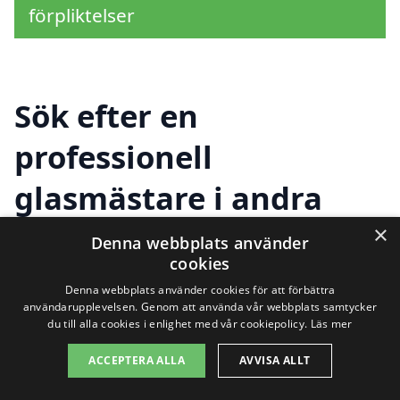
förpliktelser
Sök efter en
professionell
glasmästare i andra
städer nära Lessebo
×
Denna webbplats använder
cookies
Denna webbplats använder cookies för att förbättra
Att hitta en kvalificerad glasmästare i
användarupplevelsen. Genom att använda vår webbplats samtycker
du till alla cookies i enlighet med vår cookiepolicy.
Läs mer
Lessebo behöver inte vara en utmaning.
ACCEPTERA ALLA
AVVISA ALLT
Det finns flera alternativ i närheten som