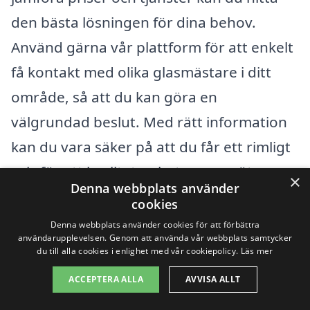
den bästa lösningen för dina behov.
Använd gärna vår plattform för att enkelt
få kontakt med olika glasmästare i ditt
område, så att du kan göra en
välgrundad beslut. Med rätt information
kan du vara säker på att du får ett rimligt
pris för ett kvalitetsarbete som möter
×
Denna webbplats använder
dina förväntningar.
cookies
Denna webbplats använder cookies för att förbättra
användarupplevelsen. Genom att använda vår webbplats samtycker
Få 3 erbjudanden, gratis och utan
du till alla cookies i enlighet med vår cookiepolicy.
Läs mer
förpliktelser
ACCEPTERA ALLA
AVVISA ALLT