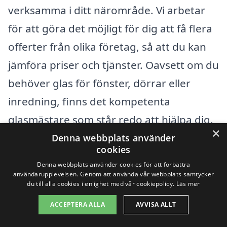
verksamma i ditt närområde. Vi arbetar
för att göra det möjligt för dig att få flera
offerter från olika företag, så att du kan
jämföra priser och tjänster. Oavsett om du
behöver glas för fönster, dörrar eller
inredning, finns det kompetenta
glasmästare som står redo att hjälpa dig.
×
Denna webbplats använder
cookies
Flera städer i närheten av Jonstorp
Denna webbplats använder cookies för att förbättra
erbjuder också erfarna glasmästare. Här
användarupplevelsen. Genom att använda vår webbplats samtycker
du till alla cookies i enlighet med vår cookiepolicy.
Läs mer
är några av dessa städer där du kan hitta
glasmästare:
ACCEPTERA ALLA
AVVISA ALLT