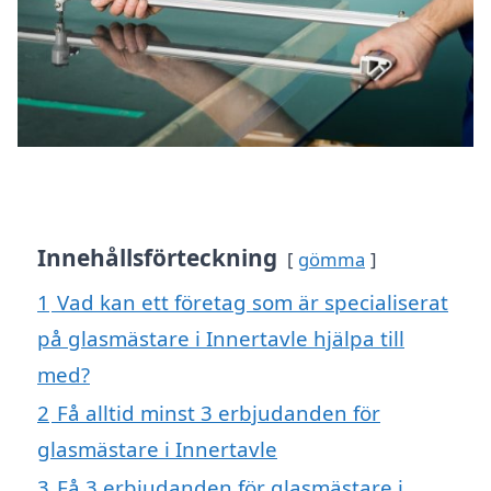
Innehållsförteckning
gömma
1
Vad kan ett företag som är specialiserat
på glasmästare i Innertavle hjälpa till
med?
2
Få alltid minst 3 erbjudanden för
glasmästare i Innertavle
3
Få 3 erbjudanden för glasmästare i