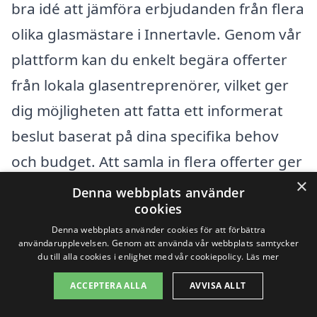
bra idé att jämföra erbjudanden från flera
olika glasmästare i Innertavle. Genom vår
plattform kan du enkelt begära offerter
från lokala glasentreprenörer, vilket ger
dig möjligheten att fatta ett informerat
beslut baserat på dina specifika behov
och budget. Att samla in flera offerter ger
×
inte bara en tydligare bild av
Denna webbplats använder
cookies
marknadspriser, utan hjälper också till att
Denna webbplats använder cookies för att förbättra
säkerställa att du får rätt lösning för ditt
användarupplevelsen. Genom att använda vår webbplats samtycker
du till alla cookies i enlighet med vår cookiepolicy.
Läs mer
projekt.
ACCEPTERA ALLA
AVVISA ALLT
Sammanfattningsvis, när du söker en