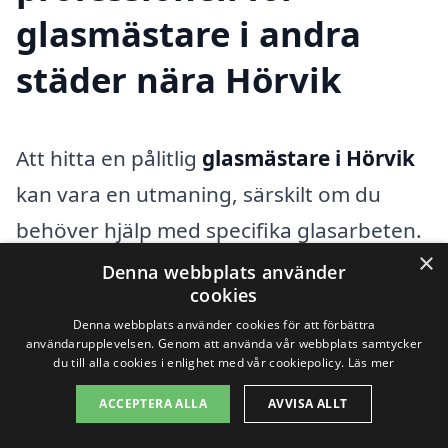
glasmästare i andra
städer nära Hörvik
Att hitta en pålitlig
glasmästare i Hörvik
kan vara en utmaning, särskilt om du
behöver hjälp med specifika glasarbeten.
×
Men tveka inte, i de omkringliggande
Denna webbplats använder
cookies
städerna finns det flera kompetenta
Denna webbplats använder cookies för att förbättra
professionella som är redo att hjälpa dig.
användarupplevelsen. Genom att använda vår webbplats samtycker
du till alla cookies i enlighet med vår cookiepolicy.
Läs mer
Genom att använda plattformen xn--
ACCEPTERA ALLA
AVVISA ALLT
glasmstare-pris-4kb.se kan du enkelt få
kontakt med lokala glasmästare och