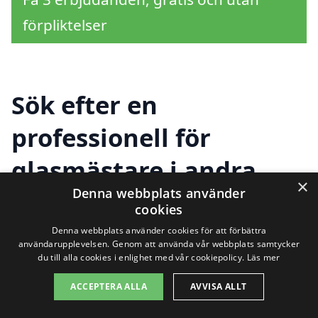
förpliktelser
Sök efter en
professionell för
glasmästare i andra
×
Denna webbplats använder
städer nära Hestra
cookies
Denna webbplats använder cookies för att förbättra
användarupplevelsen. Genom att använda vår webbplats samtycker
Att hitta rätt glasmästare i Hestra kan
du till alla cookies i enlighet med vår cookiepolicy.
Läs mer
ibland kännas överväldigande, särskilt om
ACCEPTERA ALLA
AVVISA ALLT
det är första gången du söker efter en