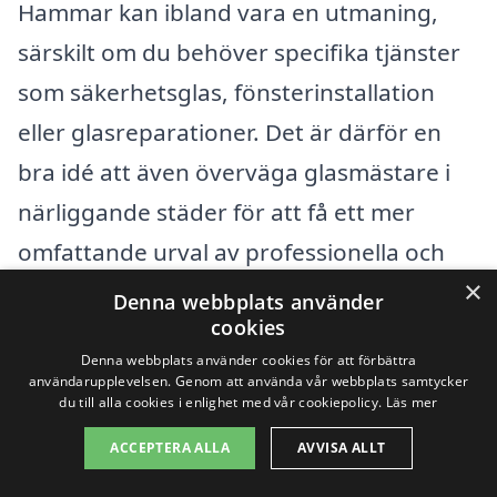
Hammar kan ibland vara en utmaning,
särskilt om du behöver specifika tjänster
som säkerhetsglas, fönsterinstallation
eller glasreparationer. Det är därför en
bra idé att även överväga glasmästare i
närliggande städer för att få ett mer
omfattande urval av professionella och
×
konkurrenskraftiga priser. Här är några
Denna webbplats använder
cookies
städer i närheten av Hammar där du kan
Denna webbplats använder cookies för att förbättra
söka efter erfarna glasmästare:
användarupplevelsen. Genom att använda vår webbplats samtycker
du till alla cookies i enlighet med vår cookiepolicy.
Läs mer
Kristianstad
ACCEPTERA ALLA
AVVISA ALLT