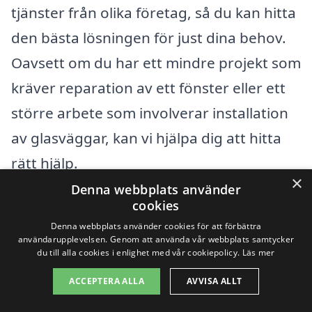
tjänster från olika företag, så du kan hitta
den bästa lösningen för just dina behov.
Oavsett om du har ett mindre projekt som
kräver reparation av ett fönster eller ett
större arbete som involverar installation
av glasväggar, kan vi hjälpa dig att hitta
rätt hjälp.
×
Denna webbplats använder
cookies
Förutom att söka efter glasmästare i
Denna webbplats använder cookies för att förbättra
Gullbranna är det också värt att överväga
användarupplevelsen. Genom att använda vår webbplats samtycker
du till alla cookies i enlighet med vår cookiepolicy.
Läs mer
spetskompetens i närliggande städer. Här
är några platser där du kan hitta erfarna
ACCEPTERA ALLA
AVVISA ALLT
glasmästare: