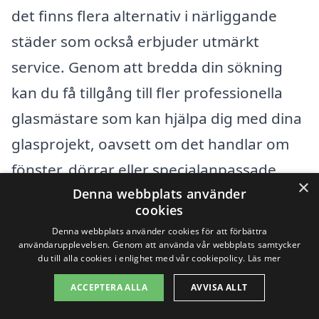
det finns flera alternativ i närliggande
städer som också erbjuder utmärkt
service. Genom att bredda din sökning
kan du få tillgång till fler professionella
glasmästare som kan hjälpa dig med dina
glasprojekt, oavsett om det handlar om
fönster, dörrar eller specialanpassade
×
Denna webbplats använder
glaslösningar.
cookies
Denna webbplats använder cookies för att förbättra
Några närliggande städer där du kan
användarupplevelsen. Genom att använda vår webbplats samtycker
du till alla cookies i enlighet med vår cookiepolicy.
Läs mer
hitta glasmästare inkluderar:
ACCEPTERA ALLA
AVVISA ALLT
Värmlandshytta