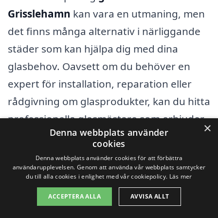
Grisslehamn
kan vara en utmaning, men
det finns många alternativ i närliggande
städer som kan hjälpa dig med dina
glasbehov. Oavsett om du behöver en
expert för installation, reparation eller
rådgivning om glasprodukter, kan du hitta
professionella glasmästare som erbjuder
×
Denna webbplats använder
högkvalitativa tjänster. Här är några av de
cookies
närliggande städerna där du kan söka
Denna webbplats använder cookies för att förbättra
användarupplevelsen. Genom att använda vår webbplats samtycker
efter glasmästare:
du till alla cookies i enlighet med vår cookiepolicy.
Läs mer
ACCEPTERA ALLA
AVVISA ALLT
Norrtälje