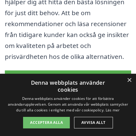
hjälper dig att hitta den bästa lösningen
för just ditt behov. Att be om
rekommendationer och läsa recensioner
från tidigare kunder kan också ge insikter
om kvaliteten på arbetet och
prisvärdheten hos de olika alternativen.
Få 3 erbjudanden, gratis och utan
×
Denna webbplats använder
förpliktelser
cookies
Denna webbplats använder cookies för att förbättra
användarupplevelsen. Genom att använda vår webbplats samtycker
du till alla cookies i enlighet med vår cookiepolicy.
Läs mer
Sök efter en
ACCEPTERA ALLA
AVVISA ALLT