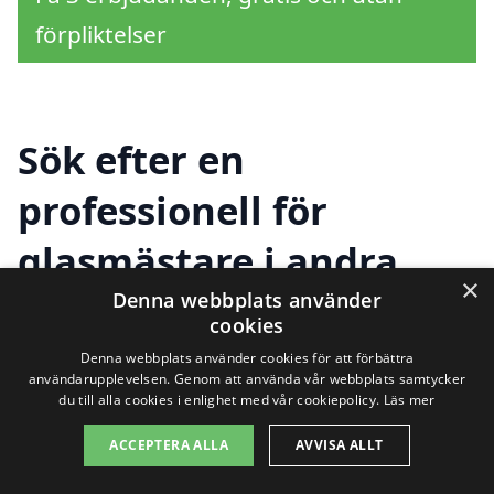
förpliktelser
Sök efter en
professionell för
glasmästare i andra
×
städer nära Färgens
Denna webbplats använder
cookies
östra strand
Denna webbplats använder cookies för att förbättra
användarupplevelsen. Genom att använda vår webbplats samtycker
du till alla cookies i enlighet med vår cookiepolicy.
Läs mer
Att hitta en pålitlig och professionell
ACCEPTERA ALLA
AVVISA ALLT
glasmästare i Färgens östra strand är