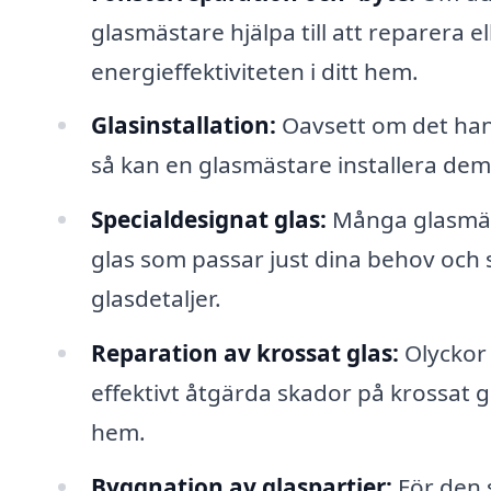
glasmästare hjälpa till att reparera e
energieffektiviteten i ditt hem.
Glasinstallation:
Oavsett om det hand
så kan en glasmästare installera dem 
Specialdesignat glas:
Många glasmäst
glas som passar just dina behov och s
glasdetaljer.
Reparation av krossat glas:
Olyckor 
effektivt åtgärda skador på krossat gla
hem.
Byggnation av glaspartier:
För den s