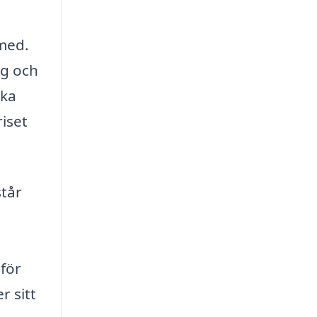
 med.
ig och
ika
riset
står
 för
r sitt