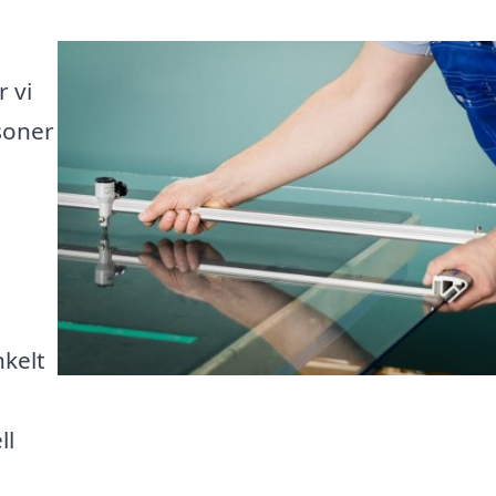
 vi
rsoner
nkelt
ll