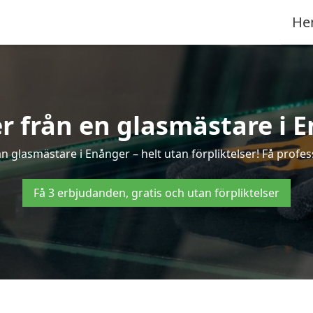
He
er från en glasmästare i 
 glasmästare i Enånger – helt utan förpliktelser! Få profes
Få 3 erbjudanden, gratis och utan förpliktelser