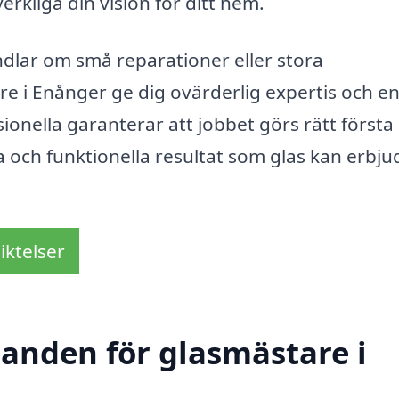
erkliga din vision för ditt hem.
dlar om små reparationer eller stora
are i Enånger ge dig ovärderlig expertis och e
ssionella garanterar att jobbet görs rätt första
 och funktionella resultat som glas kan erbjud
iktelser
danden för glasmästare i