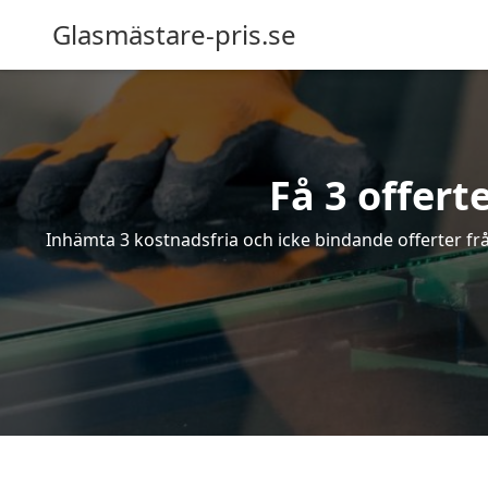
Glasmästare-pris.se
Få 3 offert
Inhämta 3 kostnadsfria och icke bindande offerter från