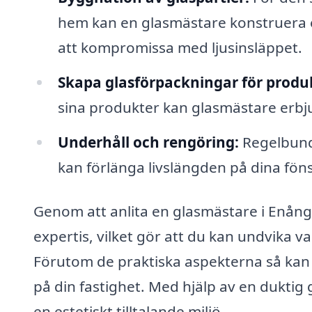
hem kan en glasmästare konstruera el
att kompromissa med ljusinsläppet.
Skapa glasförpackningar för produ
sina produkter kan glasmästare erbj
Underhåll och rengöring:
Regelbunde
kan förlänga livslängden på dina föns
Genom att anlita en glasmästare i Enånger
expertis, vilket gör att du kan undvika v
Förutom de praktiska aspekterna så kan rä
på din fastighet. Med hjälp av en duktig
en estetiskt tilltalande miljö.