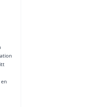
h
lation
tt
 en