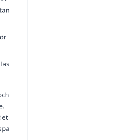
utan
ör
las
 och
e.
det
kapa