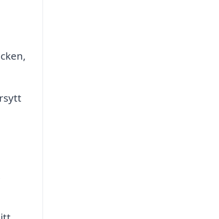
äcken,
rsytt
t
itt