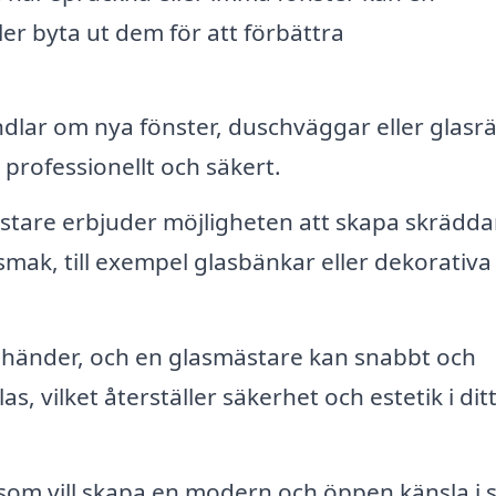
ller byta ut dem för att förbättra
lar om nya fönster, duschväggar eller glasr
professionellt och säkert.
are erbjuder möjligheten att skapa skrädda
mak, till exempel glasbänkar eller dekorativa
händer, och en glasmästare kan snabbt och
s, vilket återställer säkerhet och estetik i dit
om vill skapa en modern och öppen känsla i s