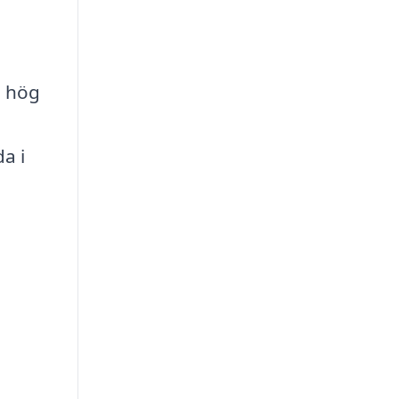
n hög
a i