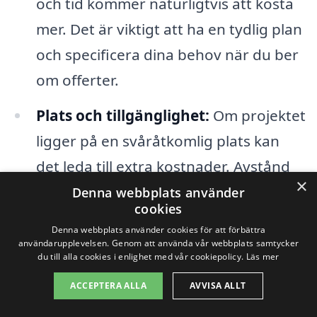
och tid kommer naturligtvis att kosta
mer. Det är viktigt att ha en tydlig plan
och specificera dina behov när du ber
om offerter.
Plats och tillgänglighet:
Om projektet
ligger på en svåråtkomlig plats kan
det leda till extra kostnader. Avstånd
×
till arbetsplatsen och logistiska
Denna webbplats använder
cookies
utmaningar kan också påverka priset.
Denna webbplats använder cookies för att förbättra
användarupplevelsen. Genom att använda vår webbplats samtycker
du till alla cookies i enlighet med vår cookiepolicy.
Läs mer
Att jämföra priser mellan olika
glasmästare i Bohus-Björkö kan vara en
ACCEPTERA ALLA
AVVISA ALLT
bra strategi för att få en rättvis bild av