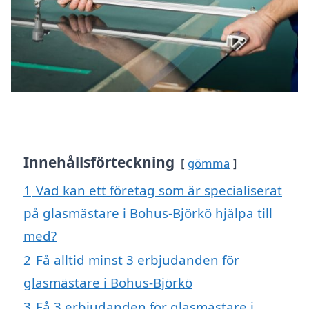
Innehållsförteckning
gömma
1
Vad kan ett företag som är specialiserat
på glasmästare i Bohus-Björkö hjälpa till
med?
2
Få alltid minst 3 erbjudanden för
glasmästare i Bohus-Björkö
3
Få 3 erbjudanden för glasmästare i