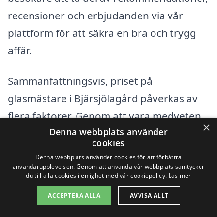
recensioner och erbjudanden via vår
plattform för att säkra en bra och trygg
affär.
Sammanfattningsvis, priset på
glasmästare i Bjärsjölagård påverkas av
flera faktorer. Genom att vara medveten
×
Denna webbplats använder
om dessa kan du göra mer informerade
cookies
beslut när du väljer rätt företag för dina
Denna webbplats använder cookies för att förbättra
glasbehov.
användarupplevelsen. Genom att använda vår webbplats samtycker
du till alla cookies i enlighet med vår cookiepolicy.
Läs mer
ACCEPTERA ALLA
AVVISA ALLT
Få 3 erbjudanden, gratis och utan