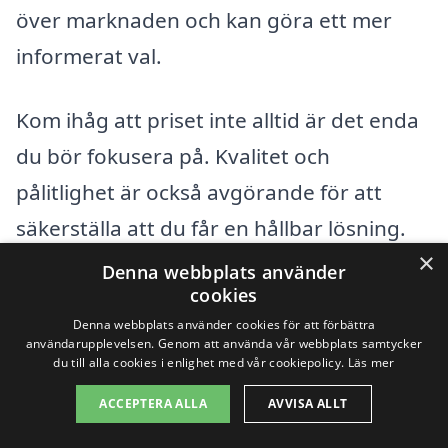
över marknaden och kan göra ett mer
informerat val.
Kom ihåg att priset inte alltid är det enda
du bör fokusera på. Kvalitet och
pålitlighet är också avgörande för att
säkerställa att du får en hållbar lösning.
×
Ta dig tid att undersöka företagen och
Denna webbplats använder
cookies
läsa recensioner för att hitta en
Denna webbplats använder cookies för att förbättra
glasmästare i Bergeforsen som du kan lita
användarupplevelsen. Genom att använda vår webbplats samtycker
du till alla cookies i enlighet med vår cookiepolicy.
Läs mer
på.
ACCEPTERA ALLA
AVVISA ALLT
Få 3 erbjudanden, gratis och utan