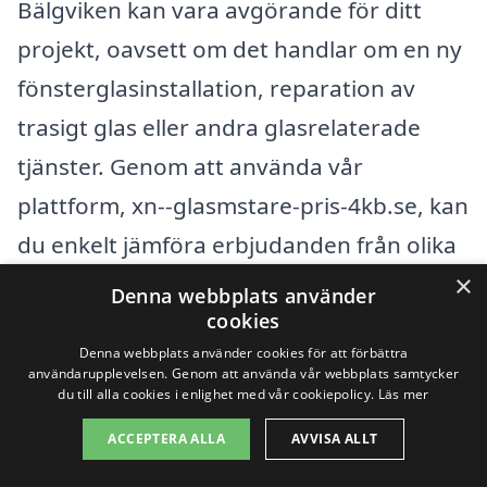
Bälgviken kan vara avgörande för ditt
projekt, oavsett om det handlar om en ny
fönsterglasinstallation, reparation av
trasigt glas eller andra glasrelaterade
tjänster. Genom att använda vår
plattform, xn--glasmstare-pris-4kb.se, kan
du enkelt jämföra erbjudanden från olika
glasmästare i närheten. Det ger dig
×
Denna webbplats använder
möjlighet att få den bästa kvaliteten till
cookies
Denna webbplats använder cookies för att förbättra
det mest konkurrenskraftiga priset.
användarupplevelsen. Genom att använda vår webbplats samtycker
du till alla cookies i enlighet med vår cookiepolicy.
Läs mer
För att underlätta din sökning kan det
ACCEPTERA ALLA
AVVISA ALLT
vara bra att också överväga glasmästare i