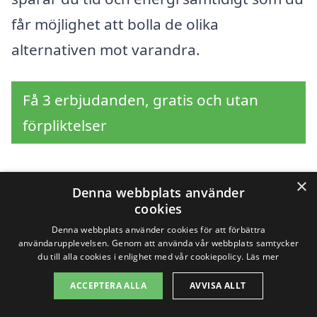
får möjlighet att bolla de olika
alternativen mot varandra.
Få 3 erbjudanden, gratis och utan
förpliktelser
×
Denna webbplats använder
Sök efter en
cookies
professionell för
Denna webbplats använder cookies för att förbättra
användarupplevelsen. Genom att använda vår webbplats samtycker
du till alla cookies i enlighet med vår cookiepolicy.
Läs mer
glasmästare i andra
ACCEPTERA ALLA
AVVISA ALLT
städer nära Aplared